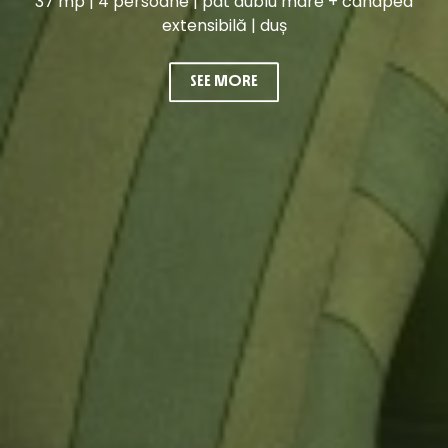
37 mp | 4 persoane | pat dublu mare + canapea
extensibilă | duș
SEE MORE